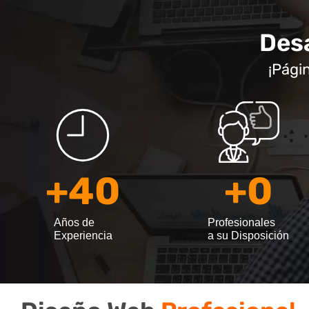
Desa
¡Pági
+
40
+
0
Años de
Profesionales
Experiencia
a su Disposición