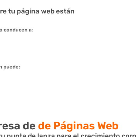
bre tu página web están
io conducen a:
ón puede:
esa de
de Páginas Web
u punta de lanza para el crecimiento corp