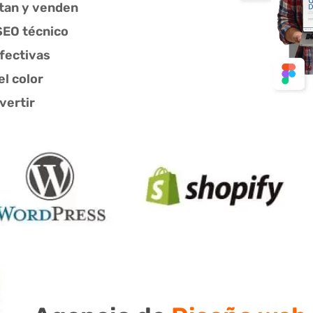
ctan y venden
SEO técnico
fectivas
l color
vertir