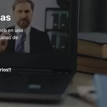
nas
web en una
uinas de
ios!!